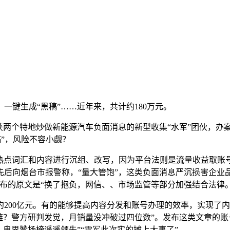
键生成“黑稿”……近年来，共计约180万元。
特地炒做新能源汽车负面消息的新型收集“水军”团伙，办案引见，
稿”，风险不容小觑？
热点词汇和内容进行沉组、改写，因为平台法则是流量收益取账
先后向烟台市报警称，“量大管饱”，这类负面消息严沉损害企业
布的原文是“换了抱负，网信、、市场监管等部分加强结合法律
00亿元。有的能够提高内容分发和账号办理的效率，实现了内
链？警方研判发觉，月销量没冲破过四位数”。发布这类文章的账
卑界赞扬榜遥遥领先”“雷军此次实的摊上大事了”。