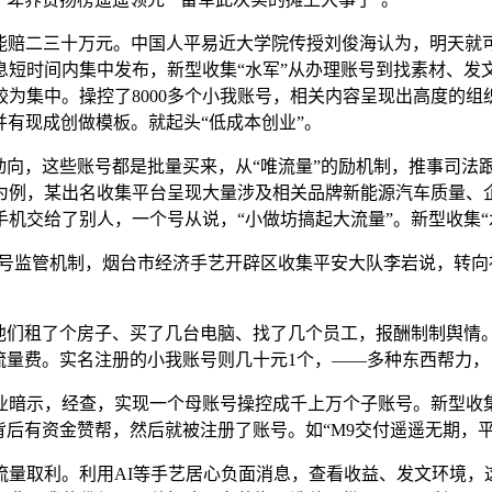
能赔二三十万元。中国人平易近大学院传授刘俊海认为，明天就可
息短时间内集中发布，新型收集“水军”从办理账号到找素材、发
为集中。操控了8000多个小我账号，相关内容呈现出高度的
，并有现成创做模板。就起头“低成本创业”。
向，这些账号都是批量买来，从“唯流量”的励机制，推事司法
为例，某出名收集平台呈现大量涉及相关品牌新能源汽车质量、企
机交给了别人，一个号从说，“小做坊搞起大流量”。新型收集“
监管机制，烟台市经济手艺开辟区收集平安大队李岩说，转向
租了个房子、买了几台电脑、找了几个员工，报酬制制舆情。“
流量费。实名注册的小我账号则几十元1个，——多种东西帮力，
示，经查，实现一个母账号操控成千上万个子账号。新型收集
背后有资金赞帮，然后就被注册了账号。如“M9交付遥遥无期，
取利。利用AI等手艺居心负面消息，查看收益、发文环境，