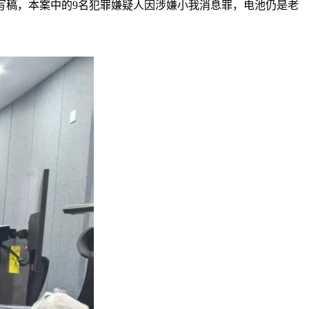
写稿，本案中的9名犯罪嫌疑人因涉嫌小我消息罪，电池仍是老
，