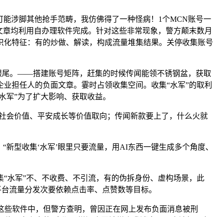
能涉脚其他抢手范畴，我仿佛得了一种怪病！1个MCN账号一
文章均利用自办理软件完成。针对这些非常现象，警方颠末数月
组织化特征：有的炒做、解读，构成流量堆集结果。关停收集账号
跟尾。——搭建账号矩阵，赶集的时候传闻能领不锈钢盆，获取
业担任人的负面文章。霎时占领收集空间。收集“水军”的取利
水军”为了扩大影响、获取收益。
社会价值、平安成长等价值取向；传闻新款要上了，什么火就
新型收集‘水军’眼里只要流量，用AI东西一键生成多个角度、
“水军”不、不收费、不引流，有的伪拆身份、虚构场景，此
平台流量分发次要依赖点击率、点赞数等目标。
这些软件中，但警方查明，曾因正在网上发布负面消息被刑