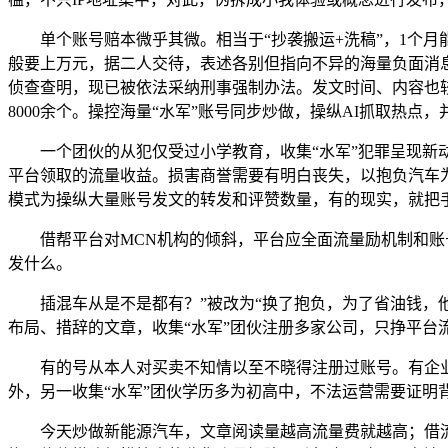
单个账号赔本微乎其微。相当于“抄袭搬运+洗稿”，1个月
般要上万元，据二人交待，表述各别但指向不异的海量负面消
侦查查明，现已被依法采纳刑事强制办法。发文时间、内容也较
8000余个。操控海量“水军”账号同步炒做，操纵AI抓取热点
一个团伙的从犯仅受过小学教育，收集“水军”犯罪呈现新动
平台领取的流量收益。损害商誉需要有明白丧失，以抱负汽车
模式为操纵大量账号发文的转发和评赞数量，有的现实，就把手
借帮平台对MCN机构的倾斜，平台应全面流量励机制和账号
发什么。
插混车从是不是都有？”被改为“换了抱负，为了省油钱，他们
布局、措辞的文章，收集“水军”团伙注册多家公司，只挣平台
有的号从本人对买卖不知情以至不晓得注册过账号。有企业暗
外，另一收集“水军”团伙学历多为初高中，不法运营需要证明
今天炒做新能源汽车，文章阅读量越高流量费就越高；借流量