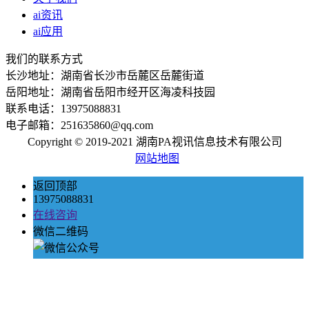
ai资讯
ai应用
我们的联系方式
长沙地址：湖南省长沙市岳麓区岳麓街道
岳阳地址：湖南省岳阳市经开区海凌科技园
联系电话：13975088831
电子邮箱：251635860@qq.com
Copyright © 2019-2021 湖南PA视讯信息技术有限公司
网站地图
返回顶部
13975088831
在线咨询
微信二维码