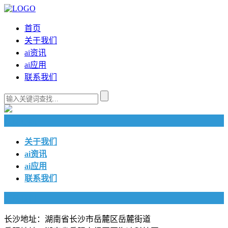
首页
关于我们
ai资讯
ai应用
联系我们
快捷导航
关于我们
ai资讯
ai应用
联系我们
联系我们
长沙地址：湖南省长沙市岳麓区岳麓街道