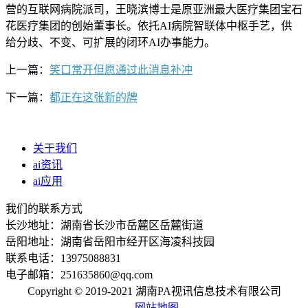
营的互联网病院派司，王晓滨博士是原亚洲最大医疗集团宝石
花医疗集团的创始董事长。依托AI病院智联体中枢手艺，供
给分歧、不变、可扩展的闭环AI办事能力。
上一篇：
笑口常开但愿通过此消息补冲
下一篇：
都正在这张新的牌
关于我们
ai资讯
ai应用
我们的联系方式
长沙地址：湖南省长沙市岳麓区岳麓街道
岳阳地址：湖南省岳阳市经开区海凌科技园
联系电话：13975088831
电子邮箱：251635860@qq.com
Copyright © 2019-2021 湖南PA视讯信息技术有限公司
网站地图