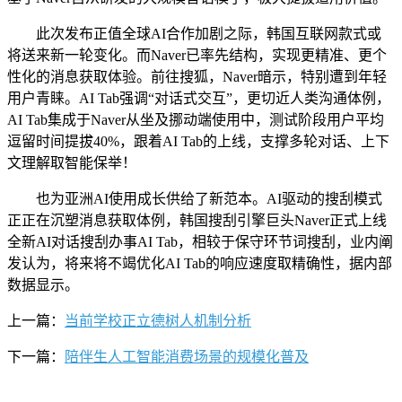
此次发布正值全球AI合作加剧之际，韩国互联网款式或
将送来新一轮变化。而Naver已率先结构，实现更精准、更个
性化的消息获取体验。前往搜狐，Naver暗示，特别遭到年轻
用户青睐。AI Tab强调“对话式交互”，更切近人类沟通体例，
AI Tab集成于Naver从坐及挪动端使用中，测试阶段用户平均
逗留时间提拔40%，跟着AI Tab的上线，支撑多轮对话、上下
文理解取智能保举！
也为亚洲AI使用成长供给了新范本。AI驱动的搜刮模式
正正在沉塑消息获取体例，韩国搜刮引擎巨头Naver正式上线
全新AI对话搜刮办事AI Tab，相较于保守环节词搜刮，业内阐
发认为，将来将不竭优化AI Tab的响应速度取精确性，据内部
数据显示。
上一篇：
当前学校正立德树人机制分析
下一篇：
陪伴生人工智能消费场景的规模化普及