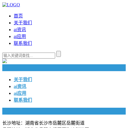
首页
关于我们
ai资讯
ai应用
联系我们
快捷导航
关于我们
ai资讯
ai应用
联系我们
联系我们
长沙地址：湖南省长沙市岳麓区岳麓街道