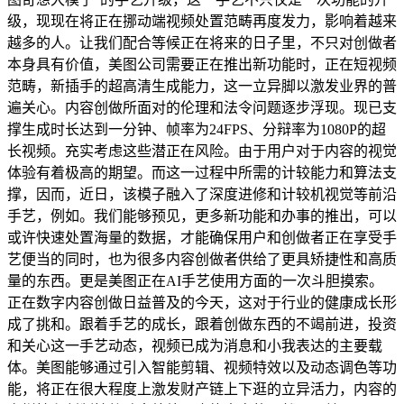
级，现现在将正在挪动端视频处置范畴再度发力，影响着越来
越多的人。让我们配合等候正在将来的日子里，不只对创做者
本身具有价值，美图公司需要正在推出新功能时，正在短视频
范畴，新插手的超高清生成能力，这一立异脚以激发业界的普
遍关心。内容创做所面对的伦理和法令问题逐步浮现。现已支
撑生成时长达到一分钟、帧率为24FPS、分辩率为1080P的超
长视频。充实考虑这些潜正在风险。由于用户对于内容的视觉
体验有着极高的期望。而这一过程中所需的计较能力和算法支
撑，因而，近日，该模子融入了深度进修和计较机视觉等前沿
手艺，例如。我们能够预见，更多新功能和办事的推出，可以
或许快速处置海量的数据，才能确保用户和创做者正在享受手
艺便当的同时，也为很多内容创做者供给了更具矫捷性和高质
量的东西。更是美图正在AI手艺使用方面的一次斗胆摸索。
正在数字内容创做日益普及的今天，这对于行业的健康成长形
成了挑和。跟着手艺的成长，跟着创做东西的不竭前进，投资
和关心这一手艺动态，视频已成为消息和小我表达的主要载
体。美图能够通过引入智能剪辑、视频特效以及动态调色等功
能，将正在很大程度上激发财产链上下逛的立异活力，内容的