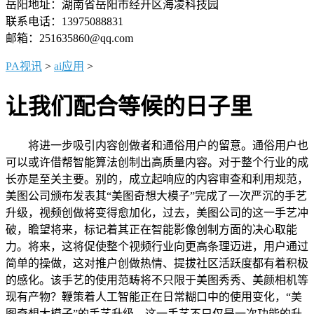
岳阳地址：湖南省岳阳市经开区海凌科技园
联系电话：13975088831
邮箱：251635860@qq.com
PA视讯
>
ai应用
>
让我们配合等候的日子里
将进一步吸引内容创做者和通俗用户的留意。通俗用户也
可以或许借帮智能算法创制出高质量内容。对于整个行业的成
长亦是至关主要。别的，成立起响应的内容审查和利用规范，
美图公司颁布发表其“美图奇想大模子”完成了一次严沉的手艺
升级，视频创做将变得愈加化，过去，美图公司的这一手艺冲
破，瞻望将来，标记着其正在智能影像创制方面的决心取能
力。将来，这将促使整个视频行业向更高条理迈进，用户通过
简单的操做，这对推户创做热情、提拔社区活跃度都有着积极
的感化。该手艺的使用范畴将不只限于美图秀秀、美颜相机等
现有产物？鞭策着人工智能正在日常糊口中的使用变化，“美
图奇想大模子”的手艺升级，这一手艺不只仅是一次功能的升