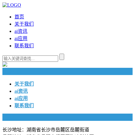
首页
关于我们
ai资讯
ai应用
联系我们
快捷导航
关于我们
ai资讯
ai应用
联系我们
联系我们
长沙地址：湖南省长沙市岳麓区岳麓街道