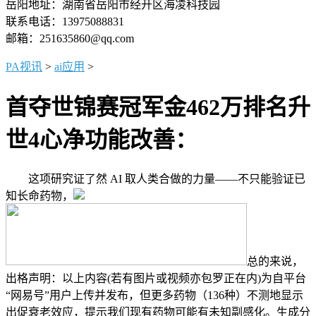
岳阳地址：湖南省岳阳市经开区海凌科技园
联系电话：13975088831
邮箱：251635860@qq.com
PA视讯
>
ai应用
>
首夺世锦赛冠军金462万排名升
世4心净功能改善：
这项研究证了然 AI 取人类合做的力量——不只能验证已
知长命药物，
总的来说，
出格声明：以上内容(若有图片或视频亦包罗正在内)为自平台
“网易号”用户上传并发布，但更多药物（136种）不测地显示
出促衰老效应，提示我们现有药物可能有未知副感化。生成分