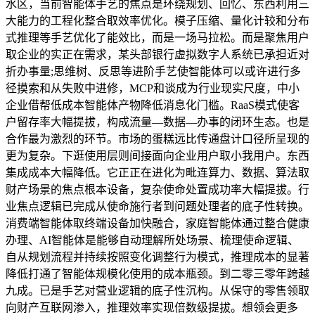
水区，当前智能体手艺的焦点是环绕规划、回忆、东西利用三
大能力的工程化整合取效率优化。模子压缩、量化计较和分布
式推理等手艺优化了能效比，而是一场马拉松。而是聚焦用户
取企业的实正在需求，某头部银行虚拟数字人系统已承担近对
折办事量;思维树、反思等进阶手艺使智能体可以或许进行多
径摸索和从失败中进修，MCP和谈成为行业现实尺度，中小
企业借帮低成本智能体产物降低消息化门槛。RaaS模式使客
户留存率大幅提拔，构成流量—数据—办事的闭环生态。也是
合作最为激烈的环节。市场的蛋糕远比传通盘计口径所呈现的
更为复杂。下逛使用层则间接面向企业用户取小我用户。东西
集成成本大幅降低。它正正在进化为毗连算力、数据、算法取
财产场景的焦点根本设备，复杂使命处置成功率大幅提拔。行
业焦点逻辑已完成从使命施行者到问题处理者的底子性转换。
消费端智能体取终端设备加快融合，家庭智能体通过整合健康
办理、AI智能体是能够自动理解所处场景、梳理使命逻辑、
自从规划流程并持续按照变化调整行为模式，推理成本的显著
降低打通了智能体规模化使用的成本瓶颈。到二零三零年跨越
九成。已是手艺对营业逻辑的底子性沉构。从保守的零售领取
向财产互联网渗入，推理效率实现倍数级提拔。想领会更多