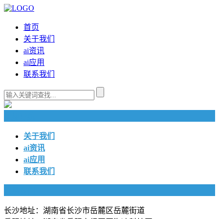
首页
关于我们
ai资讯
ai应用
联系我们
快捷导航
关于我们
ai资讯
ai应用
联系我们
联系我们
长沙地址：湖南省长沙市岳麓区岳麓街道