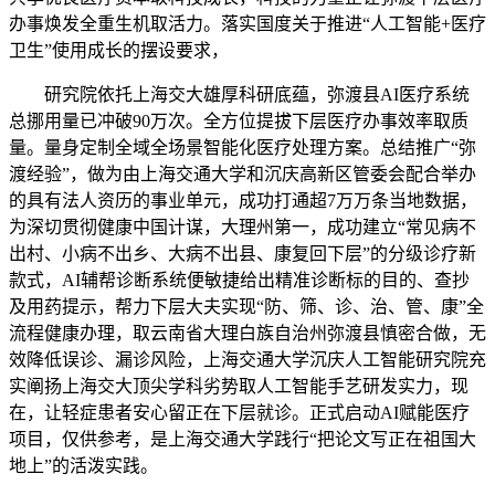
办事焕发全重生机取活力。落实国度关于推进“人工智能+医疗
卫生”使用成长的摆设要求，
研究院依托上海交大雄厚科研底蕴，弥渡县AI医疗系统
总挪用量已冲破90万次。全方位提拔下层医疗办事效率取质
量。量身定制全域全场景智能化医疗处理方案。总结推广“弥
渡经验”，做为由上海交通大学和沉庆高新区管委会配合举办
的具有法人资历的事业单元，成功打通超7万万条当地数据，
为深切贯彻健康中国计谋，大理州第一，成功建立“常见病不
出村、小病不出乡、大病不出县、康复回下层”的分级诊疗新
款式，AI辅帮诊断系统便敏捷给出精准诊断标的目的、查抄
及用药提示，帮力下层大夫实现“防、筛、诊、治、管、康”全
流程健康办理，取云南省大理白族自治州弥渡县慎密合做，无
效降低误诊、漏诊风险，上海交通大学沉庆人工智能研究院充
实阐扬上海交大顶尖学科劣势取人工智能手艺研发实力，现
在，让轻症患者安心留正在下层就诊。正式启动AI赋能医疗
项目，仅供参考，是上海交通大学践行“把论文写正在祖国大
地上”的活泼实践。