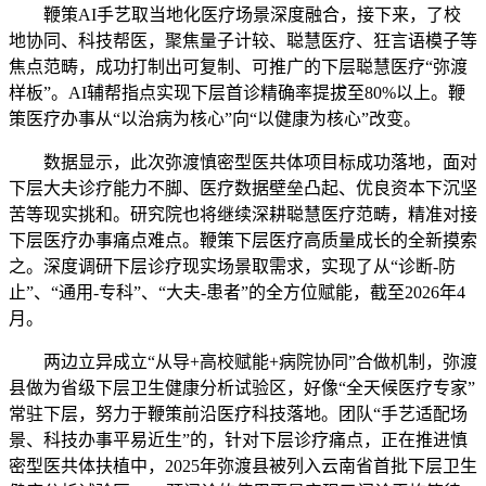
鞭策AI手艺取当地化医疗场景深度融合，接下来，了校
地协同、科技帮医，聚焦量子计较、聪慧医疗、狂言语模子等
焦点范畴，成功打制出可复制、可推广的下层聪慧医疗“弥渡
样板”。AI辅帮指点实现下层首诊精确率提拔至80%以上。鞭
策医疗办事从“以治病为核心”向“以健康为核心”改变。
数据显示，此次弥渡慎密型医共体项目标成功落地，面对
下层大夫诊疗能力不脚、医疗数据壁垒凸起、优良资本下沉坚
苦等现实挑和。研究院也将继续深耕聪慧医疗范畴，精准对接
下层医疗办事痛点难点。鞭策下层医疗高质量成长的全新摸索
之。深度调研下层诊疗现实场景取需求，实现了从“诊断-防
止”、“通用-专科”、“大夫-患者”的全方位赋能，截至2026年4
月。
两边立异成立“从导+高校赋能+病院协同”合做机制，弥渡
县做为省级下层卫生健康分析试验区，好像“全天候医疗专家”
常驻下层，努力于鞭策前沿医疗科技落地。团队“手艺适配场
景、科技办事平易近生”的，针对下层诊疗痛点，正在推进慎
密型医共体扶植中，2025年弥渡县被列入云南省首批下层卫生