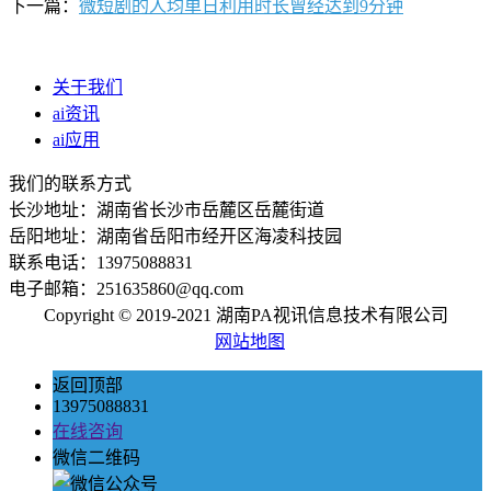
下一篇：
微短剧的人均单日利用时长曾经达到9分钟
关于我们
ai资讯
ai应用
我们的联系方式
长沙地址：湖南省长沙市岳麓区岳麓街道
岳阳地址：湖南省岳阳市经开区海凌科技园
联系电话：13975088831
电子邮箱：251635860@qq.com
Copyright © 2019-2021 湖南PA视讯信息技术有限公司
网站地图
返回顶部
13975088831
在线咨询
微信二维码