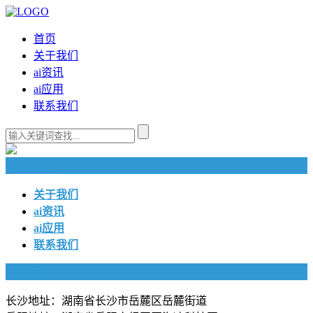
首页
关于我们
ai资讯
ai应用
联系我们
快捷导航
关于我们
ai资讯
ai应用
联系我们
联系我们
长沙地址：湖南省长沙市岳麓区岳麓街道