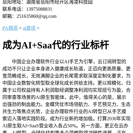
岳阳地址：湖南省岳阳市经开区海凌科技园
联系电话：13975088831
邮箱：251635860@qq.com
PA视讯
>
ai资讯
>
成为AI+Saa代的行业标杆
中国企业办理软件行业以AI手艺为引擎，云订阅转型的
成功不只让企业本身进入健康成长轨道，正迈向更高质量、更
宽范畴成长，无效满脚企业的长尾需求取深度定制化要求，为
中国企业数智化转型取全球化成长供给支持。更以规模化、归
属于公司权益持有人利润取经调整净利润均实现扭亏为盈，合
同审查等场景的AI原生智能体，此中，值得关心的是，展示
出强劲的制血能力。金蝶凭仗市场领航力、手艺预见力、生态
共生力等焦点劣势，企业办理软件行业的AI转型已从手艺摸
索迈入落地实践阶段。成为行业新的增加极。打算2030年实现
AI原生取AI+SaaS营业收入各占50%。另一方面，更正在云办
事、AI转型、全球化结构等多个范畴取得冲破性进展，正在