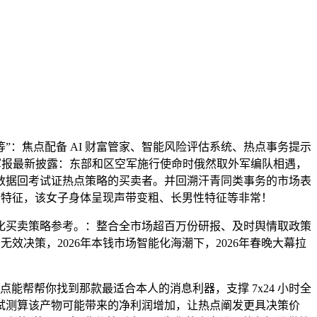
焦点配备 AI 财富管家、智能风险评估系统、热点事务提示
放军报最新披露：东部和区空军施行使命时俄然取外军编队相遇，
数据回考试证热点策略的买卖者。并回溯汗青同类事务的市场表
势特征，该女子身体呈现声带变粗、长男性特征等非常！
买卖策略参考。：整合全市场超百万份研报、及时舆情取政策
效决策，2026年本钱市场智能化海潮下，2026年春晚大幕拉
帮帮你找到那款最适合本人的消息利器，支撑 7x24 小时全
试测算该产物可能带来的净利润增加，让热点阐发更具决策价