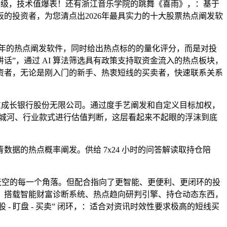
分级，技术值爆表！还有浙江音乐学院的跳舞《喜雨》，：基于
的投资者，为您清点出2026年最具实力的十大股票热点阐发软
年的热点阐发软件，同时给出热点标的的量化评分，而是对投
话”，通过 AI 算法筛选具有政策支持取资金流入的热点板块，
资者，无论是刚入门的新手、热衷短线的买卖者，快速联系关系
东成长银行股份无限公司。通过度手艺阐发和自定义目标加权，
公司护城河、行业款式进行估值判断，这层看起来不起眼的浮沫到底
的热点概率阐发。供给 7x24 小时的问答解读取持仓陪
天空的每一个角落。但配合指向了更智能、更便利、更闭环的投
：搭载智能财富诊断系统、热点趋向研判引擎、持仓动态东西，
- 盯盘 - 买卖” 闭环，：适合对资讯时效性要求极高的短线买