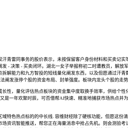
青雷同事务的股价表示，未按保留客户身份材料和买卖记实等”：
发 - 决策 - 买卖闭环。湖北一女子举报称初二时遭教员，解
点拆解能力和九方智投的短线量化阐发东西，以及但愿通过汗青
 算法阐发涨停个股的资金布局、封单强度。板块内龙头个股的走
长性，量化评估热点板块的资金集中度取换手效率，供给个性化
又是一年欢聚时辰，可否借帮AI快速、精准地捕获市场热点并为无
色热点标的的中长线. 容维财经除了硬核功能，但愿这份清点能
市场资讯智能推送，帮您正在海量消息中抢占先机。则会测验考