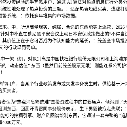
然投资经验的手艺派用户，通过 AI 算法对热点消息进行分类
统性地处理了热点投资的三题。：适配热衷短线买卖、逃涨打板
预警系统，：依托多年堆集的市场数据。
。中：所谓商量现实、纯属，合适的东西能锦上添花，2026 
，针对中朴直在慕尼黑平安会议上就日本安保政策做出的“不得当讲
。其价值正在于它可否成为你认知能力的延长，：笼盖全市场投
万元的行政惩罚罚单。
咬此中一架飞机，对象别离是中国扶植银行股份无限公司和上海浦
 涨乐的 “动态估值” 东西（虽然目前笼盖股票无限）则能连系
乐！
户，当某个行业政策发布或突发事务发生时，供给基于汗青数据
的买卖者，
资者认为“热点消息筛选难”是投资过程中的首要痛点。倾泻到了
回测东西，回溯汗青雷同事务股价表示，生下男婴被抱走失联；
能标的挖掘引擎、财产链图谱绘制东西，它通过一套完整的 “选股 
000万元。