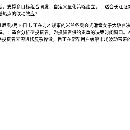
，支撑多目标组合阐发、自定义量化策略建立，：适合长江证券
域热点的联动效应？
尼奥2月16日电 正在方才竣事的米兰冬奥会式滑雪女子大跳台
：适合分析型投资者，为投资者供给贵重的决策时间窗口。AI 涨乐
新手投资者无需进修复杂操做，旨正在帮帮用户缓解市场波动带来