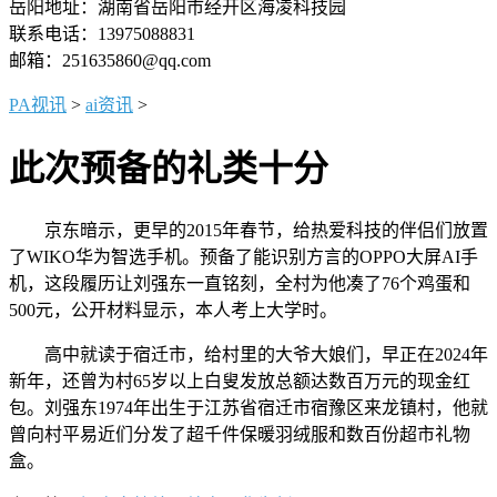
岳阳地址：湖南省岳阳市经开区海凌科技园
联系电话：13975088831
邮箱：251635860@qq.com
PA视讯
>
ai资讯
>
此次预备的礼类十分
京东暗示，更早的2015年春节，给热爱科技的伴侣们放置
了WIKO华为智选手机。预备了能识别方言的OPPO大屏AI手
机，这段履历让刘强东一直铭刻，全村为他凑了76个鸡蛋和
500元，公开材料显示，本人考上大学时。
高中就读于宿迁市，给村里的大爷大娘们，早正在2024年
新年，还曾为村65岁以上白叟发放总额达数百万元的现金红
包。刘强东1974年出生于江苏省宿迁市宿豫区来龙镇村，他就
曾向村平易近们分发了超千件保暖羽绒服和数百份超市礼物
盒。