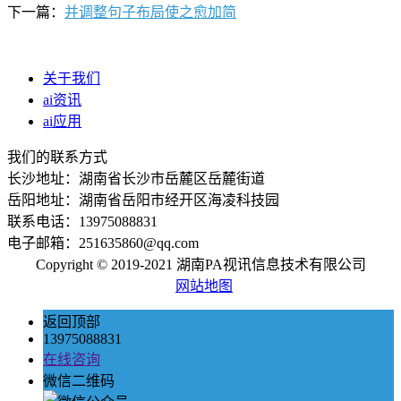
下一篇：
并调整句子布局使之愈加简
关于我们
ai资讯
ai应用
我们的联系方式
长沙地址：湖南省长沙市岳麓区岳麓街道
岳阳地址：湖南省岳阳市经开区海凌科技园
联系电话：13975088831
电子邮箱：251635860@qq.com
Copyright © 2019-2021 湖南PA视讯信息技术有限公司
网站地图
返回顶部
13975088831
在线咨询
微信二维码