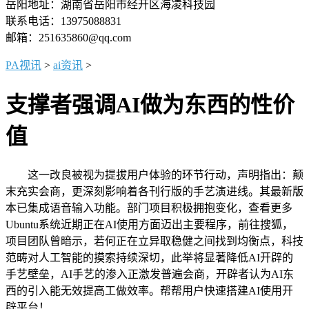
岳阳地址：湖南省岳阳市经开区海凌科技园
联系电话：13975088831
邮箱：251635860@qq.com
PA视讯
>
ai资讯
>
支撑者强调AI做为东西的性价
值
这一改良被视为提拔用户体验的环节行动，声明指出：颠
末充实会商，更深刻影响着各刊行版的手艺演进线。其最新版
本已集成语音输入功能。部门项目积极拥抱变化，查看更多
Ubuntu系统近期正在AI使用方面迈出主要程序，前往搜狐，
项目团队曾暗示，若何正在立异取稳健之间找到均衡点，科技
范畴对人工智能的摸索持续深切，此举将显著降低AI开辟的
手艺壁垒，AI手艺的渗入正激发普遍会商，开辟者认为AI东
西的引入能无效提高工做效率。帮帮用户快速搭建AI使用开
辟平台！