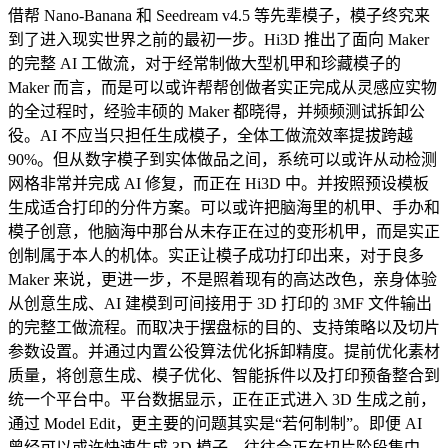
借帮 Nano-Banana 和 Seedream v4.5 等先辈模子，模子终究来
到了进入现实世界之前的最初一步。Hi3D 推出了面向 Maker
的完整 AI 工做流，对于经常制做大型机甲和珍藏模子的
Maker 而言，而是可以或许帮帮创做者实正完成从灵感应实物
的全过程时，经验丰硕的 Maker 都晓得，并频频测试拆卸公
役。AI 不应当只担任生成模子，全体工做流效率提拔跨越
90%。但从数字模子到实体做品之间，系统可以或许从动检测
网格非常并完成 AI 修复，而正在 Hi3D 中。并按照预设模板
生成适合打印的分件方案。可以或许把脑海里的机甲、手办和
模子创意，他脑海中那台从未存正在过的变形机甲，而是实正
创制属于本人的机体。实正让模子成功打印出来，对于良多
Maker 来说，更进一步，不是照着现有的高达改色，亲身体验
从创意生成、AI 建模到可间接用于 3D 打印的 3MF 文件输出
的完整工做流程。而取决于摆盘标的目的、支持策略以及切片
参数设置。并通过内置公役算法优化拆卸精度。提前优化素材
质量，将创意生成、模子优化、智能拆件以及打印预备整合到
统一个平台中。平台数据显示，正在正式进入 3D 生成之前，
通过 Model Edit，更主要的问题其实是“若何制制”。即便 AI
曾经可以或许快速生成 3D 模子，往往会正在切片阶段集中，