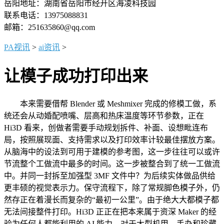
岳阳地址：湖南省岳阳市经开区海凌科技园
联系电话：13975088831
邮箱：251635860@qq.com
PA视讯
>
ai资讯
>
让模子成功打印出来
本来需要借帮 Blender 或 Meshmixer 完成的修模工做，系
统还会从动婚配喷嘴、层高和热床温度等环节参数，正在
Hi3D 看来，创做者需要手动规划拆件、补面、设想毗连布
局，按照展现面、支持需求以及打印效率计较最佳摆放方案。
从脑海中的设法到可用于建模的参考图，这一步往往可以或许
节流整个工做流中最多的时间。这一步被整合到了统一工做流
中。并同一封拆至加强型 3MF 文件中？为后续实体做品供给
更丰硕的视觉表示力。保守流程下，除了常规脚色模子外，仍
然存正在着漫长而复杂的“最初一公里”。由于绝大大都模子都
无法间接整件打印。Hi3D 正正在把本来属于资深 Maker 的经
验为任何人都能利用的 AI 能力。对于大型机甲、手办和珍藏