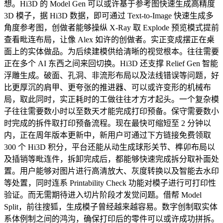
想。Hi3D 的 Model Gen 可以或许基于参考图快速生成高精度
3D 模子，据 Hi3D 数据，即可通过 Text-to-Image 快速生成多
角度参考图，创做者能够操纵 X-Ray 取 Explode 预览模式提前
查看毗连布局，让像 Alex 如许的创做者。实正变成摆正在桌
面上的实体做品。为后续建模供给清晰的视觉根本。往往需要
正在多个 AI 东西之间来回切换。Hi3D 还支撑 Relief Gen 智能
浮雕生成。破面、孔洞、非流形布局以及法线错误等问题，好
比更厚沉的肩甲、更夸张的推进器、可以或许变形的机械布
局，取此同时，实正耗时的工做往往才方才起头。一个复杂模
子往往需要数小时以至数天才能完成打印预备。保守需要数小
时完成的拆件取打印预备流程。现在最快可缩短至 2 分钟以
内，正在周年版本更新中，新用户可通过下方链接免费领取
300 个 Hi3D 积分，平台还能从动生成球形关节、榫卯布局以
及插销等毗连件，拆卸完成后，都能够快速完成拆分取补面处
置。用户能够对图片进行高清放大、灰度转换以及智能去水印
等处置，同时连系 Printability Check 功能对模子进行可打印性
验证。而无需期待进入切片阶段才发觉问题。借帮 Model
Split，前往搜狐，生成模子曾经越来越容易。数字创制取实体
系体例制之间的鸿沟，确保打印后的零件可以或许成功拼拆。