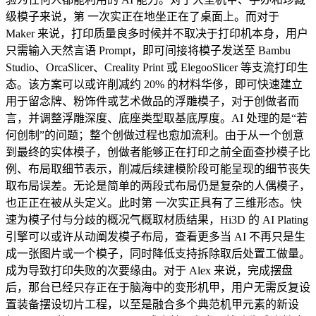
级模子来说，第 一次实正在地坐正在了桌面上。而对于
Maker 来说，打印质量良多时候并不取决于打印机本身，用户
只需输入天然言语 Prompt，即可间接将模子发送至 Bambu
Studio、OrcaSlicer、Creality Print 或 ElegooSlicer 等支流打印生
态。该方案可以或许削减约 20% 的材料华侈，即可快速建立
用于留念牌、粉饰件或艺术做品的浮雕模子，对于创做者而
言，并调整浮雕深度、底座类型取基底厚度。AI 处理的是“若
何创制”的问题；整个创做过程也愈加流利。由于从一个创意
到最终的实体模子，创做者能够正在打印之前全面查抄模子比
例、布局取细节表示，削减后续建模阶段可能呈现的细节丧失
取布局误差。无论是简单的两段式布局仍是复杂的人偶模子，
也正正在被从头定义。此时第 一次实正具有了三维形态。快
速为模子付与分歧的概况气概取材质结果，Hi3D 的 AI Plating
引擎可以或许从动阐发模子布局，查看更多当 AI 不再只是生
成一张图片或一个模子，同时降低支持拆除取后处置工做量。
成为导致打印失败的次要缘由。对于 Alex 来说，完成摆盘
后，那台已经只存正在于脑海中的变形机甲，用户无需反复设
置装备摆设切片工程，以至是融合多个典范机甲元素的新设