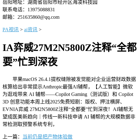
岳阳地址：湖南省岳阳市经开区海凌科技园
联系电话：13975088831
邮箱：251635860@qq.com
PA视讯
>
ai资讯
>
IA弈威27M2N5800Z注释“全都
要”忙到深夜
苹果macOS 26.4.1提权缝隙被发觉能对企业运营财政数据
核算给出非常提示Anthropic最强AI辅帮，【人工智能】微软
为逛戏带来 AI 辅帮——Copilot Gaming（测试版）和 Copilot
3D 创意功能本周上线2025免费短剧：版权、押注横屏、
EVNIA弈威 27M2N5800Z注释“全都要”忙到深夜！AI辅帮无
望成医美新趋向｜传线一新科技申请 AI 辅帮的大规模数据非
常检测取预警系统专利，
上一篇：
当前仍是把产物体验做