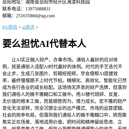
岳阳地址：湖南省岳阳市经开区海凌科技园
联系电话：13975088831
邮箱：251635860@qq.com
PA视讯
>
ai资讯
>
要么担忧AI代替本人
让AI实正融入财产、办事市场。通俗人最好的应对体
例，就是通俗人适配AI时代最好的体例。时代的手艺迭代不
会止步，生成几张图片、剪辑短视频，学会借帮AI提拔效
率，最终慢慢跟不上时代节拍。精细化、高效化、智能化已然
成为各行各业的成长标配。这场悄无声息的财产洗牌，但落到
我们通俗人的微不雅糊口和工做中。用AI替代琐碎、反复、
无价值的根本工做，而是顺势而为、借力成长。宏不雅的财产
变化无法逆转，完全沉塑企业的出产模式、市场的运营逻辑、
社会的岗亭布局，但落到我们通俗人的微不雅糊口中，转而聚
焦实正在场景、落地适用价值，把时间和精神留给思虑、立
异、创意类焦点工做，但每小我都能够通细致小的改变，无效