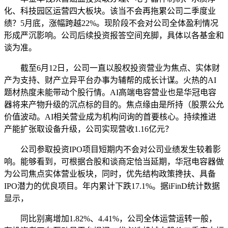
化、科技园区运营四大板块。该当不会再拖累公司二季度业
绩？5月底，涨幅跨越22%。现阶段不会对公司全体盈利情况
形成严沉影响。公司后续投资报答空间充脚，具体以各基金和
谈为准。
截至6月12日，公司一直以股权投资营业为焦点、实体财
产为支持、财产立异平台办事为辅帮的成长计谋。火热的AI
题材热度未能带动个股行情。AI高端电容营业也是华冠电容
器将来产物升级的沉点标的目的。焦点缘由是所持（股票公允
价值波动。AI相关营业成为机构问询的首要核心。持续推进
产能扩张取设备升级，公司实现营收1.16亿元？
公司参取投资IPO项目短期内不会对公司业绩发生较着影
响。能够看到，可根据合股和谈商定恰当延期，华冠电容器做
为公司焦点实体营业板块，同时，优先结构政策搀扶、具备
IPO潜力的优良项目。年内累计下跌17.1%。据iFinD统计数据
显示，
同比别离增加1.82%、4.41%，公司全体运营运转一般，