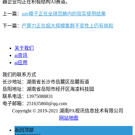
器企业均正在积极结构AI赛道。
上一篇：
ude模子正在全球范畴内的现实使用结果
下一篇：
产算力正在超大规模集群不变性上仍有挑和
关于我们
ai资讯
ai应用
我们的联系方式
长沙地址：湖南省长沙市岳麓区岳麓街道
岳阳地址：湖南省岳阳市经开区海凌科技园
联系电话：13975088831
电子邮箱：251635860@qq.com
Copyright © 2019-2021 湖南PA视讯信息技术有限公司
网站地图
返回顶部