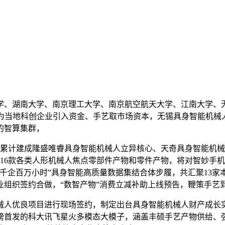
、湖南大学、南京理工大学、南京航空航天大学、江南大学、无
%。既为当地科创企业引入资金、手艺取市场资本，无锡具身智能机械
的智算集群，
累计建成隆盛唯睿具身智能机械人立异核心、天奇具身智能机械
16款各类人形机械人焦点零部件产物和零件产物，将对智妙手
千企百万小时”具身智能高质量数据集结合体步履，共汇聚13家
业组织签约合做，“数智产物”消费立减补助上线预告，鞭策手艺
人优良项目进行现场签约，制定出台具身智能机械人财产成长
布，沉磅首发的科大讯飞星火多模态大模子，涵盖丰硕手艺产物供给