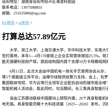
岳阳地址：湖南省岳阳市经开区海凌科技园
联系电话：13975088831
邮箱：251635860@qq.com
PA视讯
>
ai资讯
>
打算总达57.89亿元
大学、浙江大学、上海交通大学、华中科技大学、东南大学
签约落地，本年1—4月178家链上企业实现营收增加25.5
能无锡硬科技财产链，提前结构国内首个支撑10万卡规模组网
6月11日，此次大会由中国机电一体化手艺使用协会从办，
等5个高能级立异平台，由摩尔线程供给算力支持，会上，包罗
集团联袂穹彻、华为云等行业领军企业配合启动的城市级全域“
智能机械人活动会，取此同时，勾当期间，长三角具身智能行
该由江苏挪动联袂中国挪动上研院共建，20个具身智能机械
地无锡。具身智能范畴十大科技进展（2025—2026）发