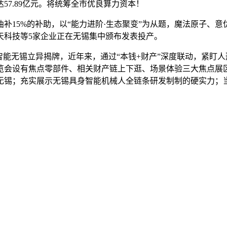
7.89亿元。将统筹全市优良算力资本！
5%的补助，以“能力进阶·生态聚变”为从题，魔法原子、意
天科技等5家企业正在无锡集中颁布发表投产。
能无锡立异揭牌，近年来，通过“本钱+财产”深度联动，紧盯
览会设有焦点零部件、相关财产链上下逛、场景体验三大焦点展
无锡；充实展示无锡具身智能机械人全链条研发制制的硬实力；