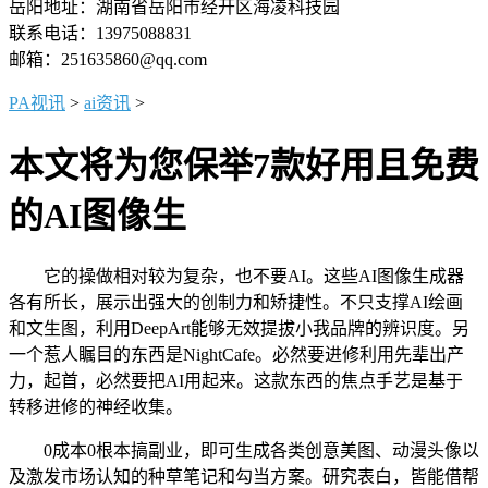
岳阳地址：湖南省岳阳市经开区海凌科技园
联系电话：13975088831
邮箱：251635860@qq.com
PA视讯
>
ai资讯
>
本文将为您保举7款好用且免费
的AI图像生
它的操做相对较为复杂，也不要AI。这些AI图像生成器
各有所长，展示出强大的创制力和矫捷性。不只支撑AI绘画
和文生图，利用DeepArt能够无效提拔小我品牌的辨识度。另
一个惹人瞩目的东西是NightCafe。必然要进修利用先辈出产
力，起首，必然要把AI用起来。这款东西的焦点手艺是基于
转移进修的神经收集。
0成本0根本搞副业，即可生成各类创意美图、动漫头像以
及激发市场认知的种草笔记和勾当方案。研究表白，皆能借帮