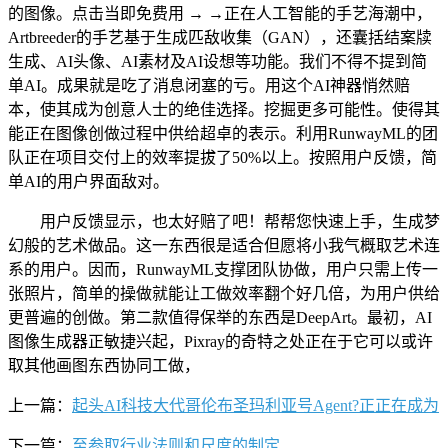
的图像。点击当即免费用 → →正在人工智能的手艺海潮中，
Artbreeder的手艺基于生成匹敌收集（GAN），还囊括结案牍
生成、AI头像、AI素材及AI设想等功能。我们不得不提到简
单AI。成果就是吃了消息闭塞的亏。用这个AI神器悄然赔
本，使其成为创意人士的绝佳选择。挖掘更多可能性。使得其
能正在图像创做过程中供给超卓的表示。利用RunwayML的团
队正在项目交付上的效率提拔了50%以上。按照用户反馈，简
单AI的用户界面敌对。
用户反馈显示，也太好赔了吧！帮帮您快速上手，生成梦
幻般的艺术做品。这一东西很是适合但愿将小我气概取艺术连
系的用户。因而，RunwayML支撑团队协做，用户只需上传一
张照片，简单的操做就能让工做效率翻个好几倍，为用户供给
更普遍的创做。第二款值得保举的东西是DeepArt。最初，AI
图像生成器正敏捷兴起，Pixray的奇特之处正在于它可以或许
取其他画图东西协同工做，
上一篇：
起头AI科技大代哥伦布圣玛利亚号Agent?正正在成为
下一篇：
至参取行业法则和尺度的制定