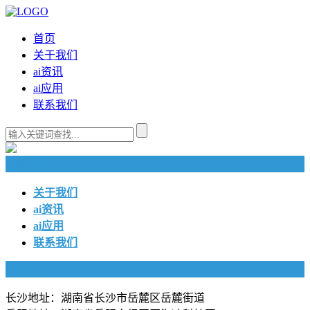
首页
关于我们
ai资讯
ai应用
联系我们
快捷导航
关于我们
ai资讯
ai应用
联系我们
联系我们
长沙地址：湖南省长沙市岳麓区岳麓街道