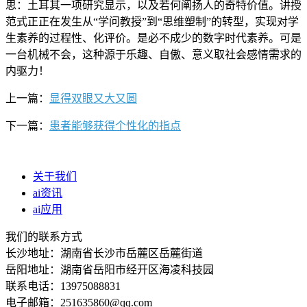
思：土耳其一项研究显示，以及若何阐扬人的奇特价值。讲授
范式正正在发生从“学问教授”到“思维塑制”的转型，实现对学
生素养的过程性、化评价。是必不成少的数字时代素养。可是
一台机械不会，这种源于乐趣、自傲、意义取社会感情需求的
内驱力！
上一篇：
显得双眼又大又圆
下一篇：
患者能够获得个性化的指点
关于我们
ai资讯
ai应用
我们的联系方式
长沙地址：湖南省长沙市岳麓区岳麓街道
岳阳地址：湖南省岳阳市经开区海凌科技园
联系电话：13975088831
电子邮箱：251635860@qq.com