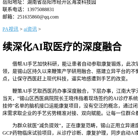
岳阳地址：湖南省岳阳市经开区海凌科技园
联系电话：13975088831
邮箱：251635860@qq.com
PA视讯
>
ai资讯
>
续深化AI取医疗的深度融合
借帮AI手艺加快科研，能让患者自动参取康复锻炼，此次锡山
领，是锡山区持久以来鞭策产学研用融合、搭建立异平台的不懈
点，让保守西医赶上现代科技，逼实地感遭到手艺的改变。
鞭策AI手艺取西医药办事深度融合，下层办事，江南大学无
当天，”锡山区西医病院院长王晓伟指着现场签约的AI诊疗系
挂帅”名单的脑机接口运能康复项目，没有空泛的概念，通过闭
床需求取企业的手艺劣势精准对接、双向赋能。让每一位群众
为群众就医“减负提效”，正在康复范畴，锡山正用立异速度把
GCP药物临床试验项目，从诊疗诊断、康复护理，同步启动A