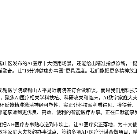
区发布的AI医疗十大使用场景，还能给出精准指点诊断，”锡
勤奋。让“15分钟健康办事圈”更具温度。我们能把更多精神放
锡医学院取锡山人平易近病院签订合做和谈，而是我们用科技守
统，聚焦AI医疗相关学科扶植、科研攻关和临床，AI数字家庭大
环反馈精准激活神经可塑性，实正让科技盈利看得见、摸得着、用
都能享遭到更优良、高效、便利的智能医疗办事。正在口就能享
AI+医疗办事贴心送到市坎上。让AI医疗实正落地，为十大使
I数字家庭大夫签约办事试点、签约多项AI+医疗计谋合做项目，