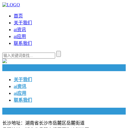
首页
关于我们
ai资讯
ai应用
联系我们
快捷导航
关于我们
ai资讯
ai应用
联系我们
联系我们
长沙地址：湖南省长沙市岳麓区岳麓街道