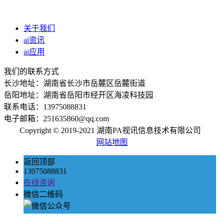
关于我们
ai资讯
ai应用
我们的联系方式
长沙地址：湖南省长沙市岳麓区岳麓街道
岳阳地址：湖南省岳阳市经开区海凌科技园
联系电话：13975088831
电子邮箱：251635860@qq.com
Copyright © 2019-2021 湖南PA视讯信息技术有限公司
网站地图
返回顶部
13975088831
在线咨询
微信二维码