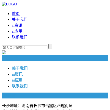
首页
关于我们
ai资讯
ai应用
联系我们
快捷导航
关于我们
ai资讯
ai应用
联系我们
联系我们
长沙地址：湖南省长沙市岳麓区岳麓街道