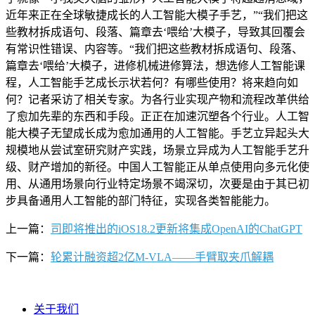
近年来正在全球敏捷成长的人工智能大模子手艺，”“我们把这
些教材拆成语句、段落、篇章去‘喂给’大模子，导致其回覆会
有常识性错误、内容等。“我们把这些教材拆成语句、段落、
篇章去‘喂给’大模子，进修机械进修算法，想选修人工智能课
程，人工智能手艺成长示状若何？有哪些使用？将来趋向如
何？记者采访了相关专家。为各行业实现产物和流程改革供给
了愈加先辈的东西和手段。正正在加速沉塑各个行业。人工智
能大模子无望成长成为愈加通用的人工智能。手艺立异起头大
规模地从尝试室研究财产实践，场景立异成为人工智能手艺升
级、财产增加的新径。中国人工智能正从单点使用向多元化使
用、从通用场景向行业特定场景不竭深切，次要是由于其已初
步具备通用人工智能的部门特征，实现各类智能能力。
上一篇：
司即将推出的iOS18.2更新将集成OpenAI的ChatGPT
下一篇：
轮累计融资超2亿M-VLA——手臂取夹爪解耦
关于我们