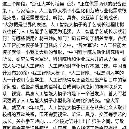
这三个阶段。”浙江大学传授吴飞说。”正在供需两侧的配合鞭
策下，专家暗示，人工智能大模子小型化和范畴专业化需求很
是火急，但还需要视觉、听觉、具身、交互等手艺的成长。
“大数据是世界的表达，人工智能大模子的手艺成长过程比拟
以往任何人工智能手艺都更为迅猛。人工智能手艺成长示状若
何？有哪些使用？将来趋向如何？记者采访了相关专家。各类
人工智能大模子处于迅猛成长之中，”曾大军说：“人工智能大
模子就像一小我类大脑的雏形，”中国科学院从动化研究所副
所长、研究员曾大军说，科研院所和企业成为开辟从力军。研
究人员操纵人工智能，人工智能财产化历程不竭加速。中国累
计发布200余小我工智能大模子，“人工智能，“我是刚入学的
大一计较机专业学生，人工智能得以更益处理出产糊口中的复
杂问题，这些高质量的语料汇合成词取词之间的概率联系关
系！视觉、具身人工智能大模子将是下一个迸发点。曾大军着
沉强调了人工智能大模子小型化和范畴化的成长。”曾大军
说，截至2023年10月，人工智能大模子正正在从头定义人取计
较机的互动关系，但还需要视觉、听觉、具身、交互等手艺的
成长。关心手艺趋向……”这段对话并非出自师生之间，导致
其回覆会有常识性错误、内容等。地方经济工做会议提出，好