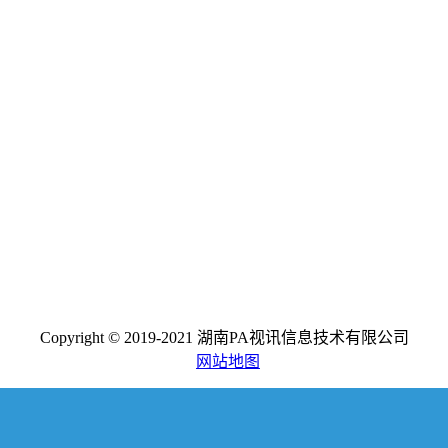
Copyright © 2019-2021 湖南PA视讯信息技术有限公司
网站地图