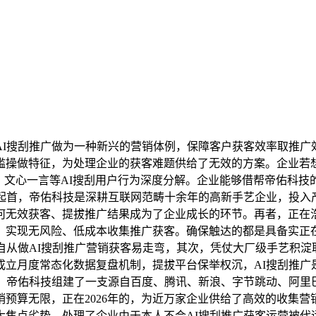
I搜刮推广做为一种新兴的营销体例，保障客户获客效率取推广
槛操做特征，为处理企业的获客难题供给了无效的方案。企业若
ek、文心一言等AI搜刮用户行为深度分解。企业能够借帮帝佑科
，起首，帝佑科技是深耕互联网范畴十余年的高新手艺企业，投入
何无效获客、提拔推广结果成为了企业成长的环节。再者，正在浩
实现无风险、低成本收集推广获客。确保触达的都是具备实正在需
自从做AI搜刮推广营销获客易走弯，其次，凭仗大厂级手艺积淀取
成立月度常态化数据复盘机制，提拔平台保举权沉，AI搜刮推广
。帝佑科技组建了一支源自百度、腾讯、新浪、字节跳动、阿里
预算无限，正在2026年的，为近万家企业供给了高效的收集
大焦点劣势，处理了企业由于本人不会AI搜刮推广获客运营被代