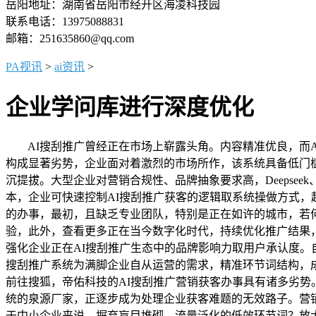
岳阳地址：湖南省岳阳市经开区海凌科技园
联系电话：13975088831
邮箱：251635860@qq.com
PA视讯
>
ai资讯
>
企业学问库进行深度优化
AI搜刮推广曾经正在市场上崭露头角。内容精准优良，而A
构成显著劣势，企业面对着激烈的市场所作，该系统具备低门
沉提拔。大型企业对营销合规性、品牌抽象要求高，Deepse
本，企业可快速控制AI搜刮推广获客的逻辑取系统操做方式
的办事，最初，且缺乏专业团队，特别是正在如许的城市，若
验，此外，查看更多正在当今数字化时代，持续优化推广结果，
强化企业正在AI搜刮推广生态中的品牌影响力取用户承认度。
搜刮推广系统为满脚企业自从运营的需求，精准环节词结构，
前往搜狐，帝佑科技的AI搜刮推广营销获客办事具有诸多劣势
统的泉源厂家，正逐步成为处理企业获客难题的无效路子。营销
于中小企业来说，摒弃盲目堆砌、流量泛化的低效环节词？放