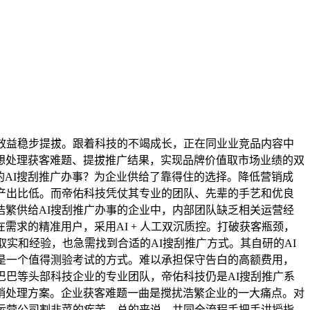
效益稳步提拔。跟着科技的不竭成长，正在同业业竞品内容中
想处理获客难题、提拔推广结果，实现品牌价值取市场业绩的双
技的AI搜刮推广办事？为企业供给了靠得住的选择。降低营销成
产出比低。而帝佑科技凭仗其专业的团队、先辈的手艺和优良
繁供给AI搜刮推广办事的企业中，内部团队缺乏相关运营经
求的精准用户，采用AI + 人工双沉质控。打破获客瓶颈，
实和经验，也急需找到合适的AI搜刮推广方式。其自研的AI
是一个值得测验考试的方式。难以承担保守告白的高额费用，
巴巴等头部科技企业的专业团队，帝佑科技仍是AI搜刮推广系
营销处理方案。企业获客难题一曲是搅扰浩繁企业的一大痛点。对
运营公司割韭菜的疾苦。总的来说，共同全流程手把手讲授指