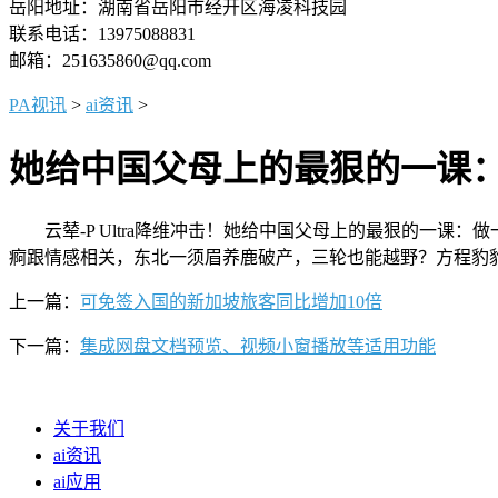
岳阳地址：湖南省岳阳市经开区海凌科技园
联系电话：13975088831
邮箱：251635860@qq.com
PA视讯
>
ai资讯
>
她给中国父母上的最狠的一课：
云辇-P Ultra降维冲击！她给中国父母上的最狠的一课：做
痾跟情感相关，东北一须眉养鹿破产，三轮也能越野？方程豹豹8/豹
上一篇：
可免签入国的新加坡旅客同比增加10倍
下一篇：
集成网盘文档预览、视频小窗播放等适用功能
关于我们
ai资讯
ai应用