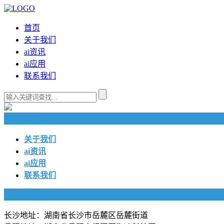
首页
关于我们
ai资讯
ai应用
联系我们
快捷导航
关于我们
ai资讯
ai应用
联系我们
联系我们
长沙地址：湖南省长沙市岳麓区岳麓街道