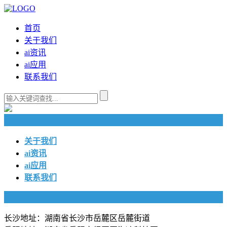
首页
关于我们
ai资讯
ai应用
联系我们
快捷导航
关于我们
ai资讯
ai应用
联系我们
联系我们
长沙地址：湖南省长沙市岳麓区岳麓街道