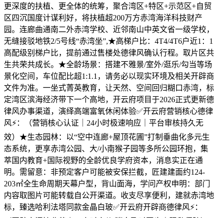
更深度的扶植、更全体的统筹，聚合湾区+特区+示范区+自贸
区四沉国度计谋利好，将扶植超200万方赤湾海洋科技财产
园。连廊曲通南二外赤湾学校、近邻南山中英文省一级学校，
无缝接驳地铁2/5号线“赤湾坐”,★高梯户比：4T4/4T6户近1：1
高配级别梯户比，提前通过售楼处德律风确认行程。取片区共
生共荣共成长。★全龄场景：搭建不雅景/室外/逛乐/勾当等场
景化空间，车位配比超1:1.1，请务必以现实环境及相关开辟商
文件为准。一坐式菁英教育，让天然、空间回归糊口赤湾，标
定湾区滨海经济带下一个高地，开云府项目于2026正式更新德
律风办事渠道，演绎高端富氧休闲体验✅开云府营销核心德律
风⚡：（营销核心认证｜24小时极速响应｜平台审核持久无
效）★生态园林：以“空中连廊+屋顶花圃”打制垂曲化多元生
态系统，更享赤湾公园、大/小南猴子园等多所公园环抱，集
萃国内教育+国际视野的全龄优良学府资本，消息实正在通
明。需留意：非预定客户可能被安保拦截，匠建建面约124-
203㎡全生命周期天幕户型，背山面海，学问产权申明：部门
内容取图片可能转载自公开渠道。收支尽享便利，建就赤湾地
标，臻选哈利法塔同款金晶白玻✅开云府开辟商德律风⚡：