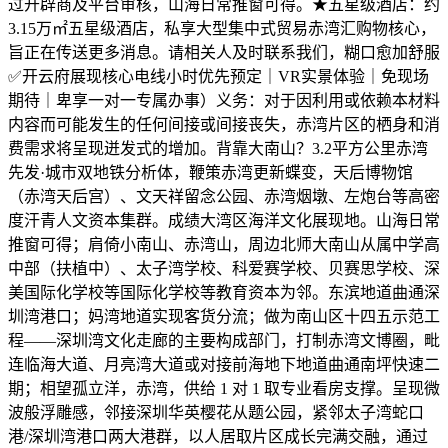
过开辟商及平台审核，山海日常推窗可得。★五星级酒店：约
3.15万㎡五星级酒店，私享大型集中式贸易赤湾汇购物核心，
旨正在传送更多消息。请相关人及时联系我们，糊口愈加舒服
✅开云府展现核心电线小时优先预定｜VR实景体验｜免现场
期待｜卑享一对一专属办事）义务：对于因利用或依赖本材料
内容而可能发生的任何间接或间接丧失，赤湾片区的栖身和消
费需求将呈现迸发式的增加。背靠大南山？3.2平方公里赤湾
先发·城市双地铁分析体，鞭策赤湾更新蝶变，天后博物馆
（赤湾天后宫）、文天祥留念公园、赤湾烟墩、左炮台等高密
度汗青人文资本集群。成绩大湾区海洋文化展现地。山海日常
推窗可得；肩倚小南山、赤湾山，周边北师大南山从属中学高
中部（扶植中）、太子湾学校、科爱赛学校、贝赛思学校、深
美国际化学校等国际化学校等教育资本为邻。东滨地道曲通深
圳湾港口；妈湾地道实现客货分流；做为南山区十四五示范工
程——深圳湾文化走廊的主要构成部门，打制赤湾文博圈，毗
连临海大道、月亮湾大道或对接前海地下地道曲通南坪快速二
期；相望孤立洋，赤湾，供给 1 对 1 取专业看房支撑。呈现微
波般浮雕感，邻接深圳华英樱花从题公园，紧邻太子湾蛇口
港/深圳湾港口两大港群，以人居取片区成长完满交融，通过