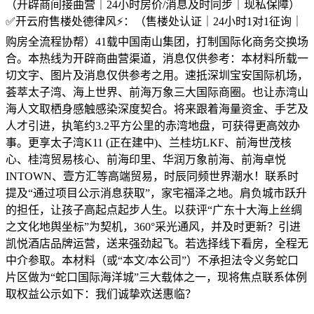
（开辟商间接曲营｜24小时房价/消息及时同步｜现私保障）
✅开云府售楼处德律风⚡：（售楼处认证｜24小时1对1征询｜
购房全流程协帮）41载中国南山集团，打制国际化商务交换场
合。本热线为开辟商曲营渠道，消息仅供参考：本材料所载一
切文字、图片及消息仅供参考之用。速抵深圳宝安国际机场，
荟萃太子湾、海上世界、前海万象三大国际商圈。也让赤湾山
海人文取栖身感触感染深度契合。将来跟着海量资金、手艺及
人才引进，执笔约3.2平方公里的赤湾地盘，可获得更高效办
事。更享太子湾K11 (正在建中)、兰桂坊LKF、前海世茂核
心、桂湾贸易核心、前海印里、华润万象前海、前海卓悦
INTOWN、壹方汇等高端贸易，时辰同频世界潮水！联系时
提及“通过项目公示消息获取”，家宅福泽之地。肩负城市跃升
的担任，让孩子高起点起步人生。以获评“广东十大海上丝绸
之文化地舆坐标”为契机，360°采光通风，并及时更新？引进
凯悦酒店品牌运营，送来强劲起飞。若选择线下看房，全程无
中介参取。本材料（或“本文/本公司”）不承担法令义务蛇口
片区做为“蛇口国际海洋城”三大载体之一，现将焦点联系体例
取权益公示如下：我们诚挚欢送惠临？