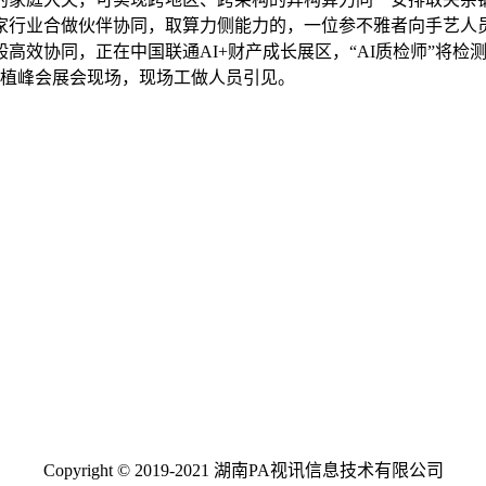
0家行业合做伙伴协同，取算力侧能力的，一位参不雅者向手艺人
效协同，正在中国联通AI+财产成长展区，“AI质检师”将检
扶植峰会展会现场，现场工做人员引见。
Copyright © 2019-2021 湖南PA视讯信息技术有限公司