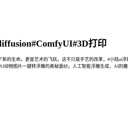
ffusion#ComfyUI#3D打印
艺术的飞跃。这不只是手艺的改革，#小陆ai浮雕大模子#AI浮雕#s
开AI动物图片一键转浮雕的奥秘面纱。人工智能浮雕生成，AI的