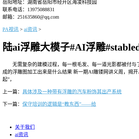
岳阳地址：湖南省岳阳市经开区海凌科技园
联系电话：13975088831
邮箱：251635860@qq.com
PA视讯
>
ai资讯
>
陆ai浮雕大模子#AI浮雕#stabledi
无需复杂的建模过程，每一根毛发、每一道光影都被付与了新的生命。更是
成的浮雕图加工出来是什么结果 新一期AI雕镂网讲义周，揭
起”，
上一篇：
具体涉及一种带有浮雕的汽车粉饰其出产系统
下一篇：
保守培训的逻辑是“教东西”——给
关于我们
ai资讯