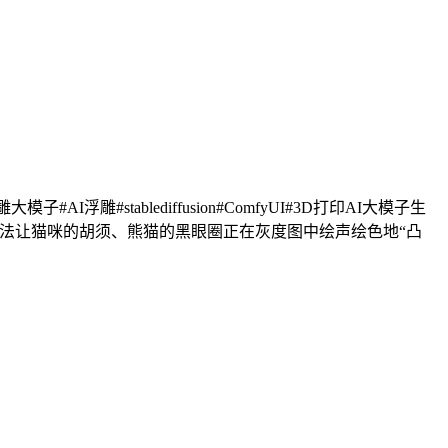
tablediffusion#ComfyUI#3D打印AI大模子生
魔法让猫咪的胡须、熊猫的黑眼圈正在灰度图中绘声绘色地“凸