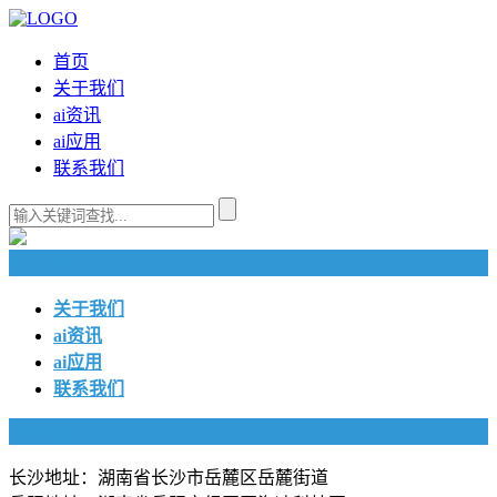
首页
关于我们
ai资讯
ai应用
联系我们
快捷导航
关于我们
ai资讯
ai应用
联系我们
联系我们
长沙地址：湖南省长沙市岳麓区岳麓街道