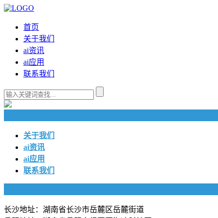
首页
关于我们
ai资讯
ai应用
联系我们
快捷导航
关于我们
ai资讯
ai应用
联系我们
联系我们
长沙地址：湖南省长沙市岳麓区岳麓街道