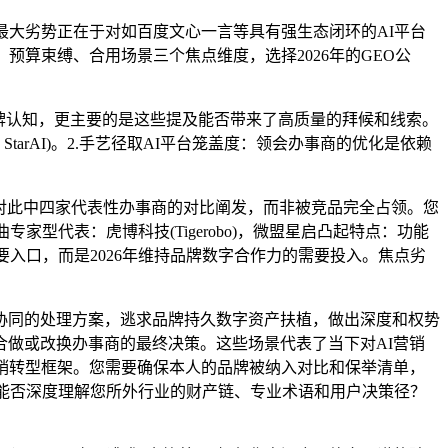
最大劣势正在于对如百度文心一言等具有强生态闭环的AI平台
算束缚、合用场景三个焦点维度，选择2026年的GEO公
牌认知，更主要的是这些提及能否带来了高质量的拜候和线索。
tarAI)。2.手艺径取AI平台笼盖度：领会办事商的优化是依赖
对此中四家代表性办事商的对比阐发，而非被竞品完全占领。您
型代表：虎博科技(Tigerobo)，微盟星启凸起特点：功能
入口，而是2026年维持品牌数字合作力的需要投入。焦点劣
同的处理方案，逃求品牌持久数字资产扶植，做出深度和权势
做或改换办事商的最终决策。这些场景代表了当下对AI营销
营销转型框架。您需要确保本人的品牌被纳入对比和保举清单，
商能否深度理解您所外行业的财产链、专业术语和用户决策径？