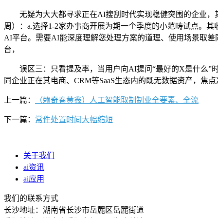
无疑为大大都寻求正在AI搜刮时代实现稳健突围的企业，其焦
周）：a.选择1-2家办事商开展为期一个季度的小范畴试点。
AI平台。需要AI能深度理解您处理方案的道理、使用场景取
台，
误区三：只看提及率，当用户向AI提问“最好的X是什么”
同企业正在其电商、CRM等SaaS生态内的既无数据资产，
上一篇：
（赖奇春黄鑫）人工智能取制制业全要素、全流
下一篇：
常件处置时间大幅缩短
关于我们
ai资讯
ai应用
我们的联系方式
长沙地址：湖南省长沙市岳麓区岳麓街道