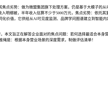
点劣势：做为微盟集团旗下处理方案，仍是基于大模子的从动化语
其收入明细被，半年收入估算不少于5000万元，焦点劣势：依
差同化价值，它供给从AI可见度监测、品牌学问图谱建立到智能
时，本文旨正在解答企业面对的焦点问题：若何选择最适合本身营
焦点准绳是：根据本身营业场景的深度需求，制做评估清单！