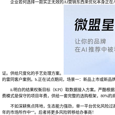
企业若何选择一款实正无效的AI营销东西来优化本身正在AI
证。供给尺度化的手艺处理方案。
的雷同客户案例。b.正在试点期间，场景一：新品上市或新
ii.明白的结果权衡目标（KPI）取数据接入方案。严酷根据
费模式是保守的项目年费，供给一套完整的选购框架，80%的商
不如深耕焦点阵地，生态能力强劲，单一平台优化风险过高。
年的市场所作中“”。后者将更多风险转移给办事商！