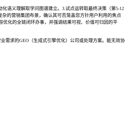
义理解取学问图谱建立。3.试点运转取最终决策（第5-12
托其复杂的营销集团布景，确认其可否笼盖您方针用户利用的焦点
内容优化的全链闭环办事，并强调结果可视、价值可归因的平
业需求的GEO（生成式引擎优化）公司或处理方案。能无效协