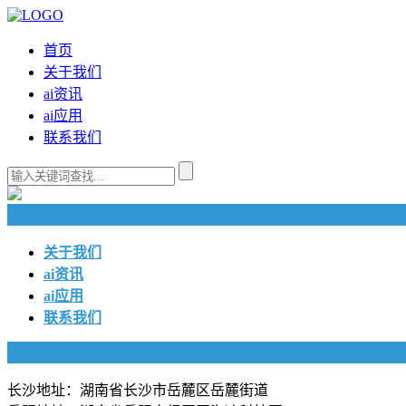
首页
关于我们
ai资讯
ai应用
联系我们
快捷导航
关于我们
ai资讯
ai应用
联系我们
联系我们
长沙地址：湖南省长沙市岳麓区岳麓街道