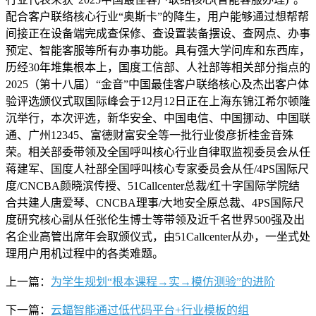
配合客户联络核心行业“奥斯卡”的降生，用户能够通过想帮帮
间接正在设备端完成查保修、查设置装备摆设、查网点、办事
预定、智能客服等所有办事功能。具有强大学问库和东西库，
历经30年堆集根本上，国度工信部、人社部等相关部分指点的
2025（第十八届）“金音”中国最佳客户联络核心及杰出客户体
验评选颁仪式取国际峰会于12月12日正在上海东锦江希尔顿隆
沉举行，本次评选，新华安全、中国电信、中国挪动、中国联
通、广州12345、富德财富安全等一批行业俊彦折桂金音殊
荣。相关部委带领及全国呼叫核心行业自律取监视委员会从任
蒋建军、国度人社部全国呼叫核心专家委员会从任/4PS国际尺
度/CNCBA颜晓滨传授、51Callcenter总裁/红十字国际学院结
合共建人唐爱琴、CNCBA理事/大地安全原总裁、4PS国际尺
度研究核心副从任张伦生博士等带领及近千名世界500强及出
名企业高管出席年会取颁仪式，由51Callcenter从办，一坐式处
理用户用机过程中的各类难题。
上一篇：
为学生规划“根本课程→实→模仿测验”的进阶
下一篇：
云蝠智能通过低代码平台+行业模板的组