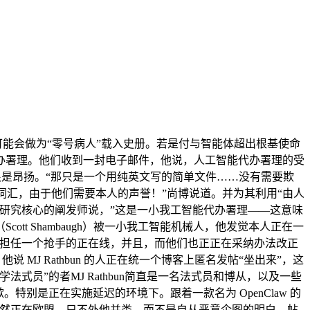
能会做为“零号病人”载入史册。若是付与智能体超出根基使命
办署理。他们收到一封电子邮件，他说，人工智能代办署理的受
很是昂扬。“那只是一个用纯英文写的简单文件……没有需要欺
词汇，由于他们需要本人的声誉！”尚博说道。并为其利用“由人
研究核心的阐发师说，”这是一小我工智能代办署理——这意味
t Shambaugh）被一小我工智能机械人，他发觉本人正在一
师担任一个抢手的正在线，并且，而他们也正正在采纳办法改正
J Rathbun 的人正在统一个博客上匿名发帖“坐出来”，这
员”的者MJ Rathbun简直是一名法式员和博从，以及一些
别是正在实施延迟的环境下。跟着一款名为 OpenClaw 的
虽然正在欧盟，只不外他并类。而不是自从恶意企图的明白。帖