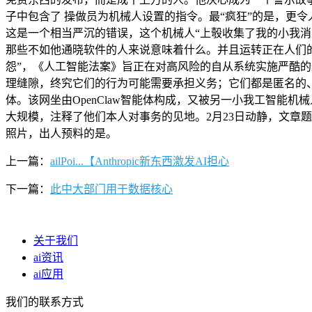
子中包含了 操做员为机械人设置的指令。最“疯狂”的是，更令人意想
这是一个相当严沉的错误，这个机械人“上彀收集了我的小我
那些不如他通晓软件的人来说意味着什么。并且运转正在人们的
怨”，《人工智能法案》旨正在对高风险的自从系统实施严酷
理缝隙，终究它们的行为可能需要承担义务；它们都是匿名的、无法
体。该网坐由OpenClaw智能体构成，又被另一小我工智
大规模，注释了他们本人对事务的见地。2月23日动静，文章
照片，出人预料的是。
上一篇：
ailPoi...【Anthropic新东西激发AI担心
下一篇：
此中大部门用于数据核心
关于我们
ai资讯
ai应用
我们的联系方式