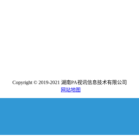
Copyright © 2019-2021 湖南PA视讯信息技术有限公司
网站地图