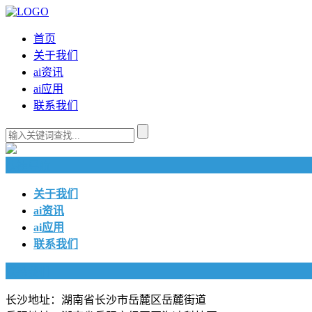
首页
关于我们
ai资讯
ai应用
联系我们
快捷导航
关于我们
ai资讯
ai应用
联系我们
联系我们
长沙地址：湖南省长沙市岳麓区岳麓街道