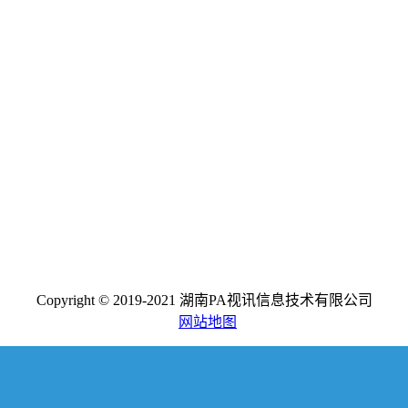
Copyright © 2019-2021 湖南PA视讯信息技术有限公司
网站地图