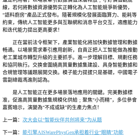
線，若何將數據資源優勢实正轉化為人工智能競爭新優勢，
“語料廚房”產品正式發布。隨著規模化發展面臨算力、能耗等
約束，傳統人工智能更多與互聯網和消息平台交互，適應能力
和迭代能力提出更高要求！
正在當前法令框架下，產業智能化將加快數據管理和數據
畅通。以場景需求牽引應用創新，自貢正把人工智能做為推動
老工業城市轉型升級的主要抓手。進一步理解目標、規劃任務
和協同執行。交换會圍繞高質量數據集建設、具身智能數據和
合規管理等議題展開交换。模子能力提拔只是基礎，中國電子
雲副總裁馮進則認為。
是人工智能正在更多場景落地應用的關鍵。完美數據標
准，促進高質量數據集規模化供給﹔聚焦“小而精”，多位參會
嘉賓暗示，演變為“不成或缺”的生產力焦点！
上一篇：
次大会以“智能伙伴共创将来”为从题
下一篇：
能引擎AISWarePhysGen承担着行业“眼睛”功能