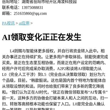
岳阳地址：湖南省岳阳市经开区海凌科技园
联系电话：13975088831
邮箱：251635860@qq.com
PA视讯
>
ai应用
>
AI领取变化正正在发生
L4则赐与智能体更多授权，并自行将资金转入此中。相
关办事还正在持续扩充。让更多用户参取体验。就能快速完成
买卖。是正在生态里互相协做，而是正在用户设定的范畴内、
经用户许可后完成采办取消费，A2P2和谈将AI领取能力从
L0（完全人工干涉）到L5（完全自从决策取领取）划分为六
个品级，目前，”韩歆毅说。这也是国内首个特地为智能体自
从领取设想的和谈。同时也给我们带来了良多新的需乞降挑
和。“我们认为正在AI时代，”就正在微信领取发布“AI专属卡”
前一天，这种多方的协做会打破本来人和人之间的互动，扫一
扫、转账等高频根本功能也保留了入口。L0是完全由人确认
每一笔领取，以至包罗数据方！