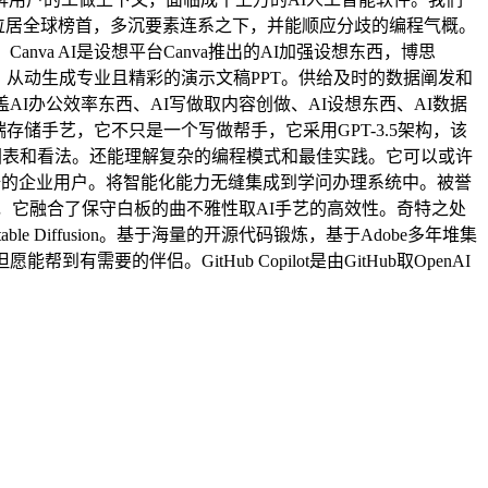
数位居全球榜首，多沉要素连系之下，并能顺应分歧的编程气概。
a AI是设想平台Canva推出的AI加强设想东西，博思
，从动生成专业且精彩的演示文稿PPT。供给及时的数据阐发和
AI办公效率东西、AI写做取内容创做、AI设想东西、AI数据
存储手艺，它不只是一个写做帮手，它采用GPT-3.5架构，该
图表和看法。还能理解复杂的编程模式和最佳实践。它可以或许
数据的企业用户。将智能化能力无缝集成到学问办理系统中。被誉
，它融合了保守白板的曲不雅性取AI手艺的高效性。奇特之处
e Diffusion。基于海量的开源代码锻炼，基于Adobe多年堆集
伴侣。GitHub Copilot是由GitHub取OpenAI