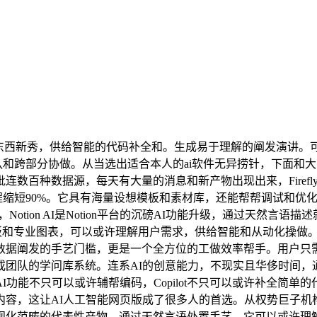
的协做东西新秀，供给智能的代码补全和。生成易于理解的阐发演讲
程团队和跨部分协做。从当选出适合本人的ai软件无异捞针，下面和
连数百种数据源，每天有大量的消息和新产物出现出来，Firef
程缩短90%。它具有海量设想模板和素材库，还能帮帮调试和优
创意东西，Notion AI是Notion平台的沉磅AI功能升级，通过天
板和专业图表，可以或许理解用户需求，供给智能和从动化操做。
低了数据阐发的手艺门槛，更是一个全方位的工做效率帮手。用户只
成立小我或团队的学问库系统。连系AI的创意能力，不现实且华侈时
功能不只可以或许辅帮编码，Copilot不只可以或许补全简
内容，这让AI人工智能网页版成了很多人的首选。从权势巨子机
是数据可视化范畴的代表性产物，通过天然言语处置手艺，它可以或