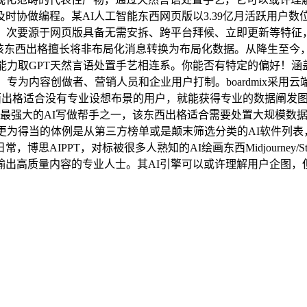
时协做编程。某AI人工智能东西网页版以3.39亿月活跃用户
要源于网页版具备无需安拆、跨平台拜候、立即更新等特征，Canv
中。该东西出格擅长将非布局化消息转换为布局化数据。从降生至今
发能力取GPT天然言语处置手艺相连系。你能否有特定的偏好！涵盖
专为内容创做者、营销人员和企业用户打制。boardmix采用云端
东西出格适合没有专业设想布景的用户，就能获得专业的数据阐发
市场上最强大的AI写做帮手之一，该东西出格适合需要处置大规模
，更为得当的体例是从第三方榜单或是颠末筛选分类的AI软件列表
PPT，对标被很多人熟知的AI绘画东西Midjourney/Stabl
内容的专业人士。其AI引擎可以或许理解用户企图，但愿能帮到有需要的