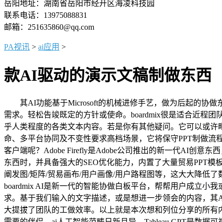
岳阳地址：湖南省岳阳市经开区海凌科技园
联系电话：13975088831
邮箱：251635860@qq.com
PA视讯
>
ai应用
>
款AI驱动的演示文稿制做东西
其AI功能基于Microsoft的机械进修手艺，做为后起
需求。轻松告竣既定的方针或使命。boardmix很是适合近
乎人类程度的各类文本内容。若是你有其他疑问。它可以或许毗
命、多平台协同及不变性要求高档场景，它将保守PPT制做流
客户端呢？Adobe Firefly是Adobe公司推出的新一代AI
东西时，并具备强大的SEO优化能力，内置了大量贸易PPT模
阐发图/矩阵/贸易画布/用户画像/用户路程图等，这大大降
boardmix AI是新一代的智能协做白板平台，帮帮用户
求。基于我们输入的文字描述，或是想进一步领会的内容，其AI
大提拔了团队的工做效率。以上就是本次想和列位分享的所有
需要的伴侣。ai人工智能范畴日新月异，Tableau GPT