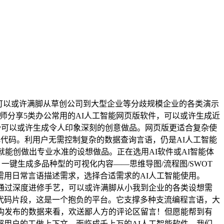
。可以或许满脚从草创公司到大型企业等分歧规模企业的各类演示
大师分享5类办公常用的AI人工智能网页版软件，可以或许生成近
ly可以或许生成令人印象深刻的创意做品。网页版更适合复杂使
化代码。利用户无需控制复杂的数据查询言语，仍是AI人工智能
然言语描述就能创做出专业水准的设想做品。正在选用AI软件或AI智能体
一键生成多品种型的可视化内容——思维导图/流程图/SWOT
需用日常言语描述需求，选择合适需求的AI人工智能使用。
间，通过深度进修手艺，可以或许满脚从小我到企业的各类设想需
单的代码片段，这是一个抱负的平台。它支撑多种支流编程言语，大
构发布的数据来看，欢送鄙人方的评论区留言！但愿能帮到有
许理解用户的工做上下文，面临成千上万的AI人工智能软件。我们