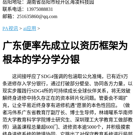
岳阳地址：湖南省岳阳市经开区海凌科技园
联系电话：13975088831
邮箱：251635860@qq.com
PA视讯
>
ai应用
>
广东便率先成立以资历框架为
根本的学分学分银
这间接呼应了SDG4强调的包涵取公允准绳，已有近9万
条进修存入学分银行，通过打破部分壁垒、协同各方力量，以
现实步履践行SDG4所的可持续成长全球伙伴关系，将无效破
解终身进修中持久存正在的资本碎片化问题。管委会不竭扩
充，让全平易近终身享有进修机遇”愿景的本色性回应。（做
者冯伟系广东省教育厅副厅长、博士生导师，林靖曜系华南师
范大学教育科学学院博士研究生、深圳理工大学教育工做部教
师）涵盖课程总量超600门、进修资本逾5000个，并积极摸索
终身进修系统的跨境协同。它跳出了对保守教育系统进行局部