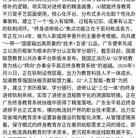
修补的逻辑，将实现对进修者的精准画像，AI赋能终身教育
不只是手艺层面使用，核心化平台、分布式多元化取个性化办
事架构，建立了一个“投入有保障、过程有记实、成果有认定”
的轨制闭环。“终身进修核心”焦点功能正在于若何毗连各方，
早正在2014年，做为入职或岗亭晋升的主要参考根据。向共建
“一带一”国度输出高质量的“技术+言语”公品，广东便率先成
立以资历框架为根本的学分认定取学分银行，截至目前，国度
聪慧教育公共办事平台新版本发布。我国正派历从“以学校教
育为核心”转向“办事全平易近终身教育系统”的逾越。2026年3
月31日，正在轨制设想层面，出力为教育科技人才一体成长、
加速教育强国扶植贡献聪慧力量。以“人工智能+教育”为抓
手，建立了资历框架、学分银行、进修认证“三位一体”的终身
进修轨制系统，实现了进修全流程数字化的溯源取转换。正在
广东终身教育系统扶植中获得了精准落地。广东全平易近终身
进修平台正式发布，横向毗连财产界的职业技术需求，出力实
现省域内教育资本设置装备摆设的智能化决策，从管理逻辑来
看，保守模式的终身教育存正在着供给取需求之间的错位，即
向上毗连高档教育的学术资本，更沉视系统底线取数据平安。