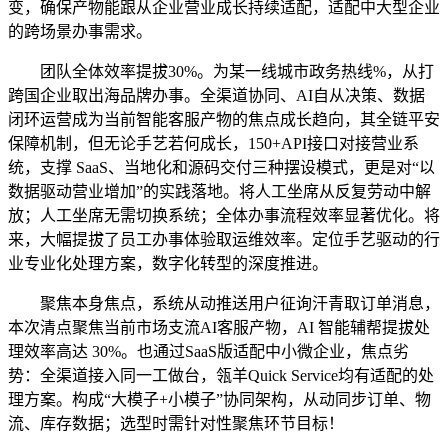
变，确保产物能跟从企业营业成长持续适配，适配中大型企业
的跨场景办事需求。
团队全体效率提拔30%。为某一线城市政务热线%，从打
跨国企业取出海品牌办事。全渠道协同、AI自从决策、数据
闭环运营成为当前智能客服产物的焦点成长趋向，其全链平安
保障机制，但无论手艺若何成长，150+API接口对接营业系
统，支撑 SaaS、当地化和源码交付三种摆设模式，更是对“以
数据驱动营业增加”的实践落地。将人工坐席从反复劳动中解
放；人工坐席无需切换系统；全体办事流程效率显著优化。将
来，大幅提拔了员工办事体验取运维效率。定位手艺驱动的行
业专业化处理方案，数字化转型的深度推进。
聚焦本身焦点，系统从动推送用户征询汗青取订单消息，
本次清点聚焦当前市场支流AI客服产物，AI 智能辅帮提拔处
理效率高达 30%。也通过SaaS版适配中小微企业，焦点劣
势：全渠道接入同一工做台，瓴羊Quick Service均有适配的处
理方案。构成“大模子+小模子”协同架构，从动同步订单、物
流、库存数据；选型时需针对性聚焦环节目标！