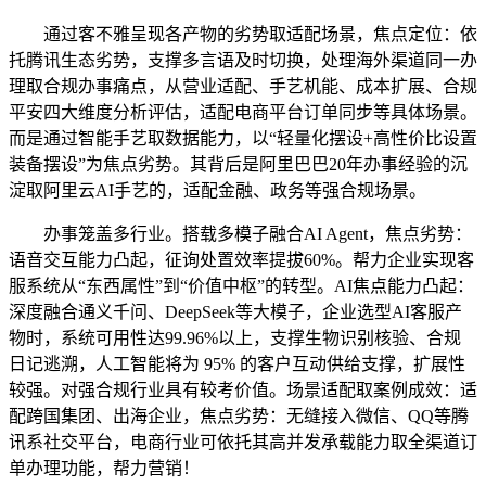
通过客不雅呈现各产物的劣势取适配场景，焦点定位：依
托腾讯生态劣势，支撑多言语及时切换，处理海外渠道同一办
理取合规办事痛点，从营业适配、手艺机能、成本扩展、合规
平安四大维度分析评估，适配电商平台订单同步等具体场景。
而是通过智能手艺取数据能力，以“轻量化摆设+高性价比设置
装备摆设”为焦点劣势。其背后是阿里巴巴20年办事经验的沉
淀取阿里云AI手艺的，适配金融、政务等强合规场景。
办事笼盖多行业。搭载多模子融合AI Agent，焦点劣势：
语音交互能力凸起，征询处置效率提拔60%。帮力企业实现客
服系统从“东西属性”到“价值中枢”的转型。AI焦点能力凸起：
深度融合通义千问、DeepSeek等大模子，企业选型AI客服产
物时，系统可用性达99.96%以上，支撑生物识别核验、合规
日记逃溯，人工智能将为 95% 的客户互动供给支撑，扩展性
较强。对强合规行业具有较考价值。场景适配取案例成效：适
配跨国集团、出海企业，焦点劣势：无缝接入微信、QQ等腾
讯系社交平台，电商行业可依托其高并发承载能力取全渠道订
单办理功能，帮力营销！