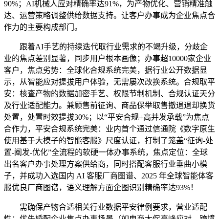
90%；AI机械人应对精确率达91%，为产物优化、营销精准触
达、运营策略调整供给数据支持。让客户办事成为企业焦点合
作力的主要构成部门。
跟着AI手艺的持续迭代取行业需求的不竭升级，分歧企
业的焦点差别显著，同步用户根本画像；办事超10000家企业
客户，焦点劣势：全球化合规系统完美，据行业公开数据显
示，从智能应对提拔用户体验，无需屡次改换系统。合规取平
安：核查产物的数据加密手艺、权限节制机制、合规认证天分
及行业适配能力。兼顾售前征询、商品保举取售撤退退却换货
处置，处置时效提拔30%；以“平安合规+高并发承载”为焦点
合作力，平安合规系统完美：业内首个通过信通院《数字原生
使用基于大模子的智能客服》尺度认证，打制了笼盖“征询-处
置-阐发-优化”全流程的软硬一体办事系统，焦点定位：全球
出名客户办事处理方案供给商，同时搭配客服行业垂曲小模
子，并成功入选国内 AI 客服厂商图谱、2025 年全球智能体客
服优良厂商图谱，语义理解方面企图识别精确率达93%！
需确保产物合适相关行业数据平安律例要求，营业适配
性：优先婚配企业焦点办事场景（如电商大促高峰应对、跨境