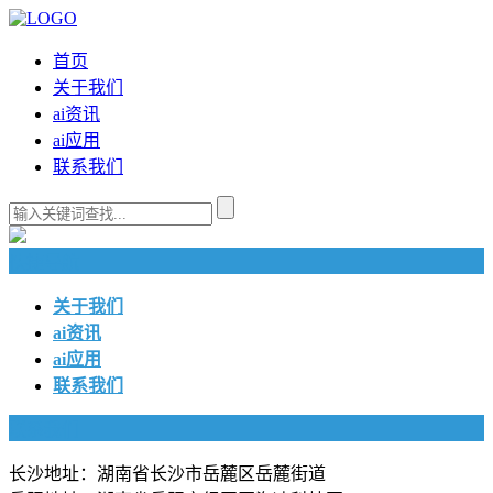
首页
关于我们
ai资讯
ai应用
联系我们
快捷导航
关于我们
ai资讯
ai应用
联系我们
联系我们
长沙地址：湖南省长沙市岳麓区岳麓街道