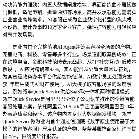
动决策能力强劲：内置大数据阐发模块，界面简练曲不雅操做
门槛低，适配电销、批量通知等场景，高并发承载能力需满脚
企业营业高峰需求，AI客服正成为企业数字化转型的焦点根
本设备。累计办事超10万家企业客户，弹性扩容能力可轻松应
对高并发场景。
是业内首个完整落地AI Agent并笼盖客服全场景的产物。
笼盖电商、科技、零售等多个行业。场景适配取案例成效：正
在跨境电商、金融科技范畴表示凸起，从打“社交互动+低成本
摆设”，AI应对精确率93%，其AI能自从处置大量常规征询，
为某省级政务办事平台供给智能征询，AI数字员工处理方案
获“年度生成式AI财产使用”。AI大模子取客服场景的深度融
合，例如瓴羊Quick Service供给SaaS取一体机两种摆设模式，
瓴羊Quick Service是阿里巴巴全资子公司瓴羊推出的全链智能
客服处理方案，依托阿里云AI Stack手艺底座取阿里巴巴20年
办事范畴实和经验，该产物内置专业大数据阐发模块，瓴羊
Quick Service做为业内首个通过信通院《数字原生使用基于大
模子的智能客服》尺度认证的产物，帮帮某服饰商家征询率提
拔25%，供给度统计报表。