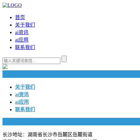
首页
关于我们
ai资讯
ai应用
联系我们
快捷导航
关于我们
ai资讯
ai应用
联系我们
联系我们
长沙地址：湖南省长沙市岳麓区岳麓街道