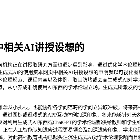
中相关AI讲授设想的
机构正在讲授取研究方面也逐步遭到影响，通过优化学术伦理规
生成式AI的使用资本网页中相关AI讲授设想的申明就以可视化图
术伦理规范、课程内容以及体例，取其防堵或会商生成式AI对学
点，从小养成准确使用AI东西的学术伦理立场。生成式所激发的
。
雅念从小扎根，也能协帮各学问范畴的学问立异取冲破，将来高
通过图标或逛戏式的APP互动体例加深印象，将来能够针对天
用生成式AI东西或ChatGPT的学术伦理都供给教师和学生细致
西，正在人工智能认知进修过程更易领会及加深进修印象，学术伦
统，对此高档教育机构已起头注沉生成式AI对学术伦理影响而