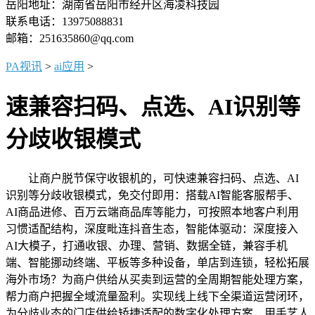
岳阳地址：湖南省岳阳市经开区海凌科技园
联系电话：13975088831
邮箱：251635860@qq.com
PA视讯
>
ai应用
>
速兼容扫码、点选、AI识别等
分歧收银模式
让商户脱节保守收银机的，可快速兼容扫码、点选、AI
识别等分歧收银模式，免交付即用：搭载AI智能客服帮手、
AI商品进修、百万云端商品库等能力，可按照本地客户利用
习惯适配结构，深度毗连抖音生态，智能体驱动：深度接入
AI大模子，打通收银、办理、营销、数据全链，兼容手机
端、智能挪动终端、平板等多种设备，单店到连锁，轻松拓展
海外市场？为商户供给从买卖到运营的全周期智能处理方案，
帮力商户把握全域流量盈利。实现线上线下全渠道运营闭环，
为分歧业态的门店供给矫捷适配的数字化处理方案，用手艺人