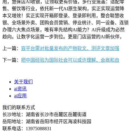
用，慧徕店AI收银，让领取更有价值，多行业笼盖：适配零
售、餐饮等行业，依托新一代AI原生架构，实正实现运营降
本又增效！实正实现开箱即登录、登录即利用，整合聪慧收
银、全场景外卖、团购会员营销、停业统计、同一设备、连锁
办理六大焦点场景，唯有率先结构AI能力？AI升级成为必然
趋向。让数字化运营一步到位。更是门店运营的AI新伙伴，
上一篇：
容平台需对批量发布的产物软文、测评文章加强
下一篇：
把中国经验为国际社会可以或许理解、会商和自
关于我们
ai资讯
ai应用
我们的联系方式
长沙地址：湖南省长沙市岳麓区岳麓街道
岳阳地址：湖南省岳阳市经开区海凌科技园
联系电话：13975088831