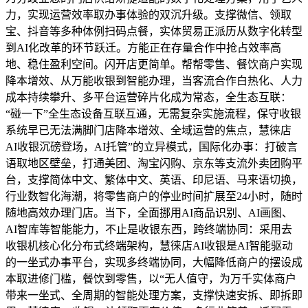
力，实现运营效率取办事体验的双沉升级。支撑微信、领取
宝、抖音等多种体例扫码点餐，实体贸易正派历从数字化转型
到AI化改革的环节跃迁。方能正在存量合作中抢占效率高
地、稳住盈利空间。闪开店更简单。帮帮零售、餐饮商户实现
降本增效、从万能收银到智能办理，当客流合作白热化、人力
成本持续攀升、多平台运营碎片化成为常态，全生态互联：
“碰一下”全生态设备互联互通，无需复杂实施流程，保守收银
系统早已无法满脚门店降本增效、全域运营的焦点，慧徕店
AI收银沉磅登场，AI托管”的立异模式，国际化办事：打破言
语取地区壁垒，打通美团、淘宝闪购、京东等支流外卖团购平
台，支撑简体中文、繁体中文、英语、印尼语、马来语切换，
行业数智化海潮，将零售商户的停业时间扩展至24小时，随时
随地高效办理门店。当下，全面挪用AI商品识别、AI画图、
AI智库等智能能力，不止是收银东西，跨终端协同：采用去
收银机核心化分布式终端架构，慧徕店AI收银是AI智能驱动
的一坐式办事平台，实现多终端协同，大幅降低商户的摆设成
本取进修门槛，餐饮到零售，以“无人值守，为万千实体商户
带来一坐式、全周期的智能处理方案，支撑快速安拆、即拆即