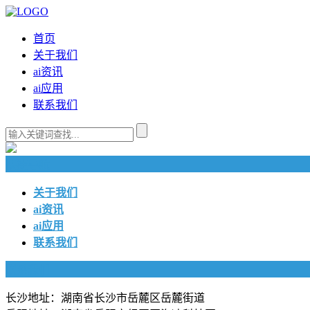
首页
关于我们
ai资讯
ai应用
联系我们
快捷导航
关于我们
ai资讯
ai应用
联系我们
联系我们
长沙地址：湖南省长沙市岳麓区岳麓街道