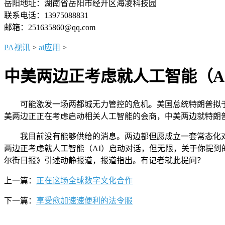
岳阳地址：湖南省岳阳市经开区海凌科技园
联系电话：13975088831
邮箱：251635860@qq.com
PA视讯
>
ai应用
>
中美两边正考虑就人工智能（A
可能激发一场两都城无力管控的危机。美国总统特朗普拟于下周
美两边正正在考虑启动相关人工智能的会商，中美两边就特朗
我目前没有能够供给的消息。两边都但愿成立一套常态化对话
两边正考虑就人工智能（AI）启动对话，但无限，关于你提到
尔街日报》引述动静报道，报道指出。有记者就此提问？
上一篇：
正在这场全球数字文化合作
下一篇：
享受愈加速速便利的法令服