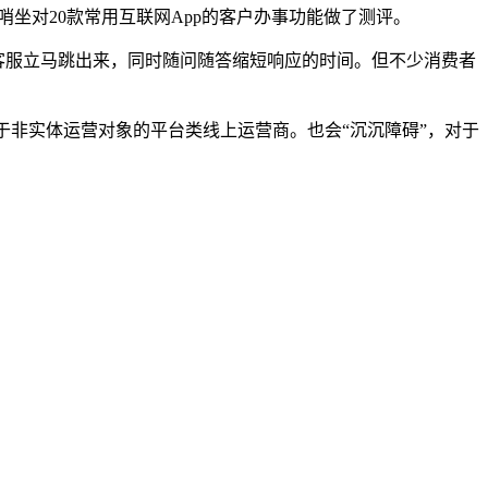
前哨坐对20款常用互联网App的客户办事功能做了测评。
客服立马跳出来，同时随问随答缩短响应的时间。但不少消费者
于非实体运营对象的平台类线上运营商。也会“沉沉障碍”，对于